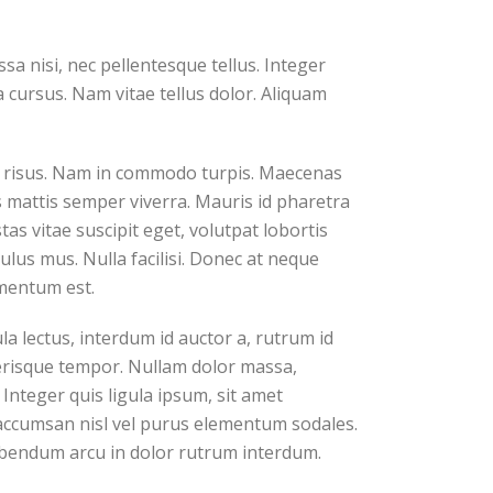
a nisi, nec pellentesque tellus. Integer
 cursus. Nam vitae tellus dolor. Aliquam
ar risus. Nam in commodo turpis. Maecenas
s mattis semper viverra. Mauris id pharetra
tas vitae suscipit eget, volutpat lobortis
lus mus. Nulla facilisi. Donec at neque
rmentum est.
a lectus, interdum id auctor a, rutrum id
elerisque tempor. Nullam dolor massa,
Integer quis ligula ipsum, sit amet
a accumsan nisl vel purus elementum sodales.
bibendum arcu in dolor rutrum interdum.