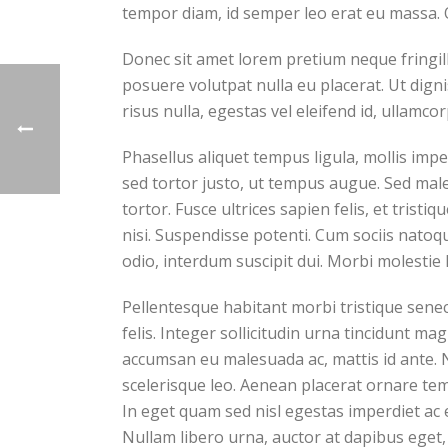
tempor diam, id semper leo erat eu massa. 
Donec sit amet lorem pretium neque fringil
posuere volutpat nulla eu placerat. Ut dign
risus nulla, egestas vel eleifend id, ullamcor
Phasellus aliquet tempus ligula, mollis im
sed tortor justo, ut tempus augue. Sed male
tortor. Fusce ultrices sapien felis, et trist
nisi. Suspendisse potenti. Cum sociis natoq
odio, interdum suscipit dui. Morbi molestie l
Pellentesque habitant morbi tristique senec
felis. Integer sollicitudin urna tincidunt m
accumsan eu malesuada ac, mattis id ante. N
scelerisque leo. Aenean placerat ornare tem
In eget quam sed nisl egestas imperdiet ac 
Nullam libero urna, auctor at dapibus eget, 