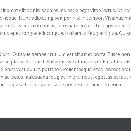
it amet elit ac nisl sodales molestie eget vitae lectus. Ut no
ac neque. Nunc adipiscing semper nisl in tempor. Vivamus mat
apien. Duis nec nibh purus, at ornare dolor. Etiam ipsum mi, pr
luctus eget congue elit congue. Nullam ut feugiat ligula. Qui
d orci. Quisque semper rutrum est sit amet porta. Fusce non 
sse platea dictumst. Suspendisse at mauris dolor, at mattis 
e enim vestibulum porttitor. Pellentesque vitae laoreet erat. 
im ac lectus malesuada feugiat. In orci risus, egestas et fauc
d augue a tortor scelerisque posuere sit amet eu enim.