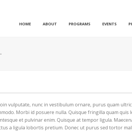
HOME
ABOUT
PROGRAMS
EVENTS
P
.
oin vulputate, nunc in vestibulum ornare, purus quam ultric
odo. Morbi id posuere nulla. Quisque fringilla quam quis l
ellentesque et pulvinar enim. Quisque at tempor ligula. Maece
tus a ligula lobortis pretium. Donec ut purus sed tortor ma