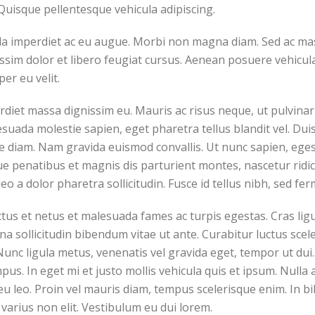
Quisque pellentesque vehicula adipiscing.
la imperdiet ac eu augue. Morbi non magna diam. Sed ac mass
issim dolor et libero feugiat cursus. Aenean posuere vehicula
per eu velit.
perdiet massa dignissim eu. Mauris ac risus neque, ut pulvin
suada molestie sapien, eget pharetra tellus blandit vel. Dui
ique diam. Nam gravida euismod convallis. Ut nunc sapien, eges
ue penatibus et magnis dis parturient montes, nascetur ridicu
eo a dolor pharetra sollicitudin. Fusce id tellus nibh, sed fe
tus et netus et malesuada fames ac turpis egestas. Cras ligul
agna sollicitudin bibendum vitae ut ante. Curabitur luctus sc
unc ligula metus, venenatis vel gravida eget, tempor ut dui. 
pus. In eget mi et justo mollis vehicula quis et ipsum. Null
eu leo. Proin vel mauris diam, tempus scelerisque enim. In 
varius non elit. Vestibulum eu dui lorem.