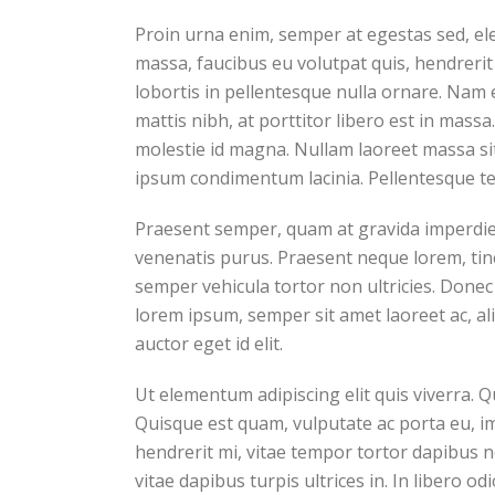
Proin urna enim, semper at egestas sed, el
massa, faucibus eu volutpat quis, hendrerit 
lobortis in pellentesque nulla ornare. Nam
mattis nibh, at porttitor libero est in mass
molestie id magna. Nullam laoreet massa sit
ipsum condimentum lacinia. Pellentesque t
Praesent semper, quam at gravida imperdiet,
venenatis purus. Praesent neque lorem, tincid
semper vehicula tortor non ultricies. Donec
lorem ipsum, semper sit amet laoreet ac, al
auctor eget id elit.
Ut elementum adipiscing elit quis viverra. 
Quisque est quam, vulputate ac porta eu, im
hendrerit mi, vitae tempor tortor dapibus 
vitae dapibus turpis ultrices in. In libero od