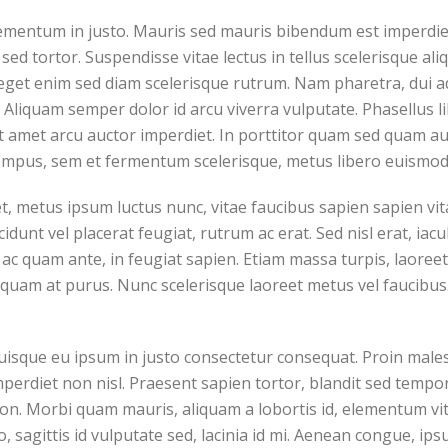
ementum in justo. Mauris sed mauris bibendum est imperdiet 
sed tortor. Suspendisse vitae lectus in tellus scelerisque al
 eget enim sed diam scelerisque rutrum. Nam pharetra, dui a
a. Aliquam semper dolor id arcu viverra vulputate. Phasellus l
 amet arcu auctor imperdiet. In porttitor quam sed quam auc
empus, sem et fermentum scelerisque, metus libero euismod 
 metus ipsum luctus nunc, vitae faucibus sapien sapien vita
unt vel placerat feugiat, rutrum ac erat. Sed nisl erat, iacu
 ac quam ante, in feugiat sapien. Etiam massa turpis, laoreet
iquam at purus. Nunc scelerisque laoreet metus vel faucibus
Quisque eu ipsum in justo consectetur consequat. Proin male
perdiet non nisl. Praesent sapien tortor, blandit sed tempor
non. Morbi quam mauris, aliquam a lobortis id, elementum v
io, sagittis id vulputate sed, lacinia id mi. Aenean congue, ips