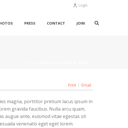
Login
HOTOS
PRESS
CONTACT
JOIN
HOME
/
QUISQUE EU IPSUM IN JUSTO.
Print
Email
ies magna, porttitor pretium lacus ipsum in
orem gravida faucibus. Nulla arcu quam,
nas augue ante, euismod vitae egestas sit
lesuada venenatis eget eget lorem.